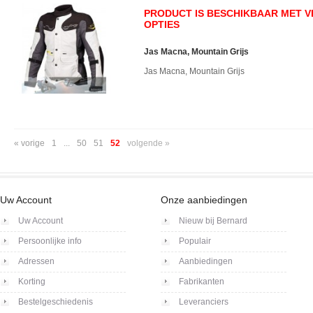
PRODUCT IS BESCHIKBAAR MET 
OPTIES
Jas Macna, Mountain Grijs
Jas Macna, Mountain Grijs
« vorige
1
...
50
51
52
volgende »
Uw Account
Onze aanbiedingen
Uw Account
Nieuw bij Bernard
Persoonlijke info
Populair
Adressen
Aanbiedingen
Korting
Fabrikanten
Bestelgeschiedenis
Leveranciers