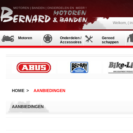
Welkom, (
i
Motoren
Onderdelen /
Gereed
Accessoires
schappen
HOME
>
AANBIEDINGEN
AANBIEDINGEN