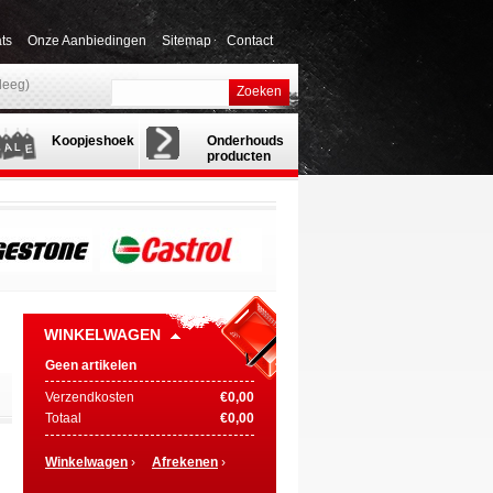
ts
Onze Aanbiedingen
Sitemap
Contact
(leeg)
Zoeken
Koopjeshoek
Onderhouds
producten
WINKELWAGEN
Geen artikelen
Verzendkosten
€0,00
Totaal
€0,00
Winkelwagen
›
Afrekenen
›