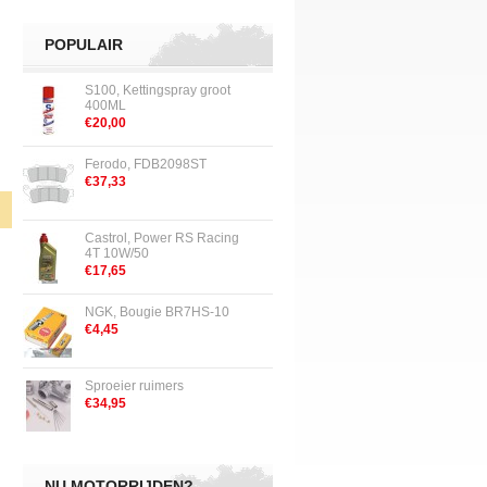
POPULAIR
S100, Kettingspray groot
400ML
€20,00
Ferodo, FDB2098ST
€37,33
Castrol, Power RS Racing
4T 10W/50
€17,65
NGK, Bougie BR7HS-10
€4,45
Sproeier ruimers
€34,95
NU MOTORRIJDEN?