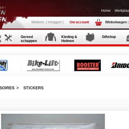
Home
Werkplaa
Welkom, (
inloggen
)
Uw account
Winkelwagen
/
Gereed
Kleding &
Giftshop
s
schappen
Helmen
SOIRES
>
STICKERS