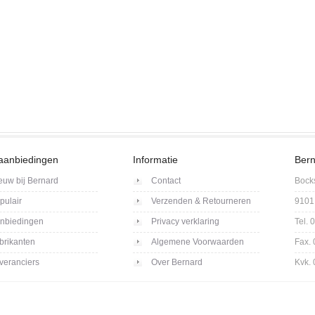
aanbiedingen
Informatie
Bern
euw bij Bernard
Contact
Bock
pulair
Verzenden & Retourneren
9101
nbiedingen
Privacy verklaring
Tel.
brikanten
Algemene Voorwaarden
Fax.
veranciers
Over Bernard
Kvk.