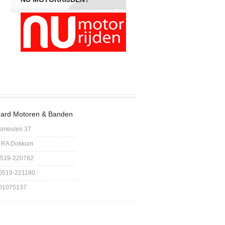
ard Motoren & Banden
smeulen 37
 RA Dokkum
 0519-220782
 0519-221180
 01075137