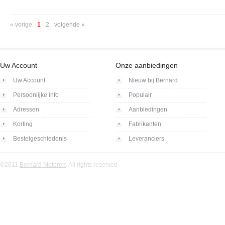
« vorige
1
2
volgende »
Uw Account
Onze aanbiedingen
Uw Account
Nieuw bij Bernard
Persoonlijke info
Populair
Adressen
Aanbiedingen
Korting
Fabrikanten
Bestelgeschiedenis
Leveranciers
©2011
Bernard Motoren
. All rights reserved