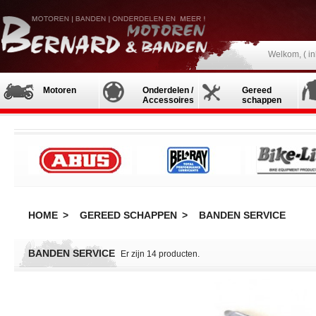
Welkom, (
i
Motoren
Onderdelen /
Gereed
Accessoires
schappen
HOME
>
GEREED SCHAPPEN
>
BANDEN SERVICE
BANDEN SERVICE
Er zijn 14 producten.