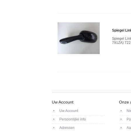
Spiegel Li
Spiegel Li
791ZA) 72
Uw Account
Onze 
Uw Account
Ni
Persoonlijke info
Po
Adressen
Aa