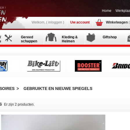
Home
Werkplaa
Welkom, (
inloggen
)
Uw account
Winkelwagen
/
Gereed
Kleding &
Giftshop
s
schappen
Helmen
SOIRES
>
GEBRUIKTE EN NIEUWE SPIEGELS
S
Er zijn 2 producten.