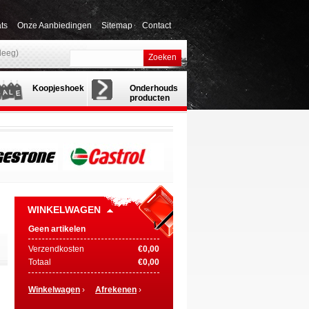
ts
Onze Aanbiedingen
Sitemap
Contact
(leeg)
Zoeken
Koopjeshoek
Onderhouds
producten
WINKELWAGEN
Geen artikelen
Verzendkosten
€0,00
Totaal
€0,00
Winkelwagen
›
Afrekenen
›