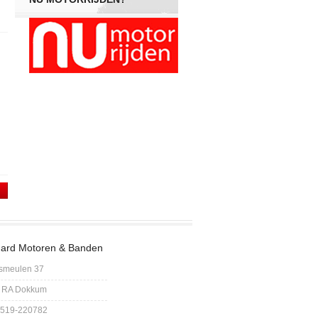
ard Motoren & Banden
smeulen 37
 RA Dokkum
 0519-220782