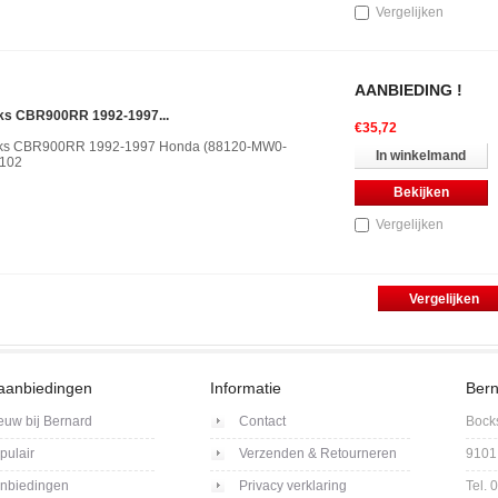
Vergelijken
AANBIEDING !
nks CBR900RR 1992-1997...
€35,72
nks CBR900RR 1992-1997 Honda (88120-MW0-
In winkelmand
2102
Bekijken
Vergelijken
aanbiedingen
Informatie
Bern
euw bij Bernard
Contact
Bock
pulair
Verzenden & Retourneren
9101
nbiedingen
Privacy verklaring
Tel.