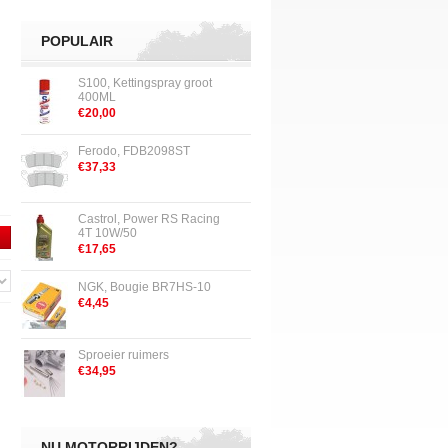
POPULAIR
S100, Kettingspray groot
400ML
€20,00
Ferodo, FDB2098ST
€37,33
Castrol, Power RS Racing
4T 10W/50
€17,65
NGK, Bougie BR7HS-10
€4,45
Sproeier ruimers
€34,95
NU MOTORRIJDEN?