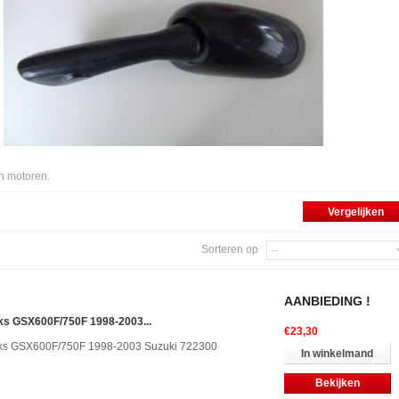
n motoren.
Sorteren op
AANBIEDING !
nks GSX600F/750F 1998-2003...
€23,30
nks GSX600F/750F 1998-2003 Suzuki 722300
In winkelmand
Bekijken