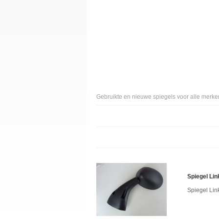
Gebruikte en nieuwe spiegels voor alle merke
Spiegel Li
Spiegel Li