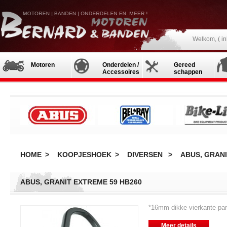
Welkom, (
i
Motoren
Onderdelen /
Gereed
Accessoires
schappen
HOME
>
KOOPJESHOEK
>
DIVERSEN
>
ABUS, GRANI
ABUS, GRANIT EXTREME 59 HB260
*16mm dikke vierkante par
Meer details