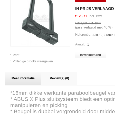
IN PRIJS VERLAAGD 
€126,71
incl. Btw
€211,19
incl. Btw
(prijs verlaagd met
40
%)
Referentie:
ABUS, Granit 
Aantal:
In winkelmand
Print
Volledige grootte weergeven
Meer informatie
Review(s) (0)
*16mm dikke vierkante paraboolbeugel van
* ABUS X Plus sluitsysteem biedt een opt
manipuleren en picking
* Beugel is dubbel vergrendeld door midd