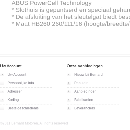
ABUS PowerCell Technology
* Slothuis is gepantserd en speciaal gehar
* De afsluiting van het sleutelgat biedt be
* Maat HB260 260/111/16 (hoogte/breedte/
Uw Account
Onze aanbiedingen
Uw Account
Nieuw bij Bernard
Persoonlijke info
Populair
Adressen
Aanbiedingen
Korting
Fabrikanten
Bestelgeschiedenis
Leveranciers
©2011
Bernard Motoren
. All rights reserved