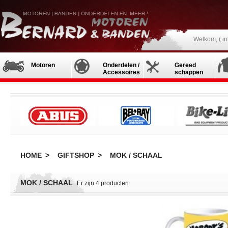
Welkom, (
i
Motoren
Onderdelen /
Gereed
Accessoires
schappen
HOME
>
GIFTSHOP
>
MOK / SCHAAL
MOK / SCHAAL
Er zijn 4 producten.