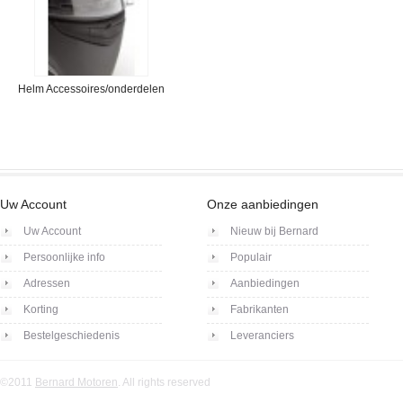
Helm Accessoires/onderdelen
Uw Account
Onze aanbiedingen
Uw Account
Nieuw bij Bernard
Persoonlijke info
Populair
Adressen
Aanbiedingen
Korting
Fabrikanten
Bestelgeschiedenis
Leveranciers
©2011
Bernard Motoren
. All rights reserved