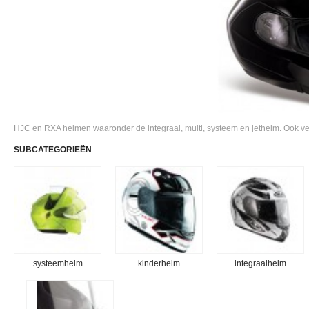
HJC en RXA helmen waaronder de integraal, multi, systeem en jethelm. Ook ve
SUBCATEGORIEËN
systeemhelm
kinderhelm
integraalhelm