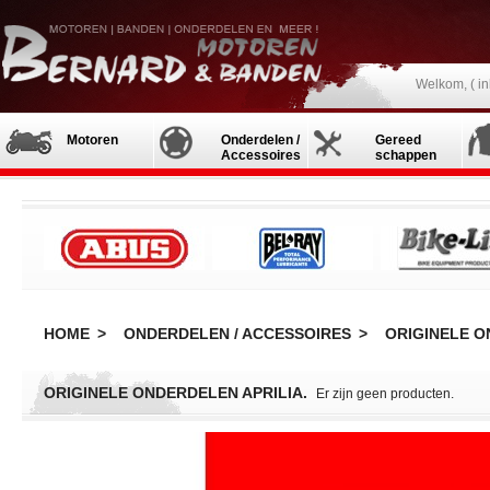
Welkom, (
i
Motoren
Onderdelen /
Gereed
Accessoires
schappen
HOME
>
ONDERDELEN / ACCESSOIRES
>
ORIGINELE O
ORIGINELE ONDERDELEN APRILIA.
Er zijn geen producten.