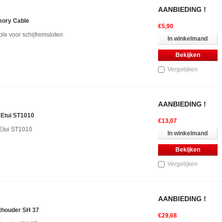
AANBIEDING !
ory Cable
€5,90
e voor schijfremsloten
In winkelmand
Bekijken
Vergelijken
AANBIEDING !
 Etui ST1010
€13,07
Etui ST1010
In winkelmand
Bekijken
Vergelijken
AANBIEDING !
thouder SH 37
€29,68