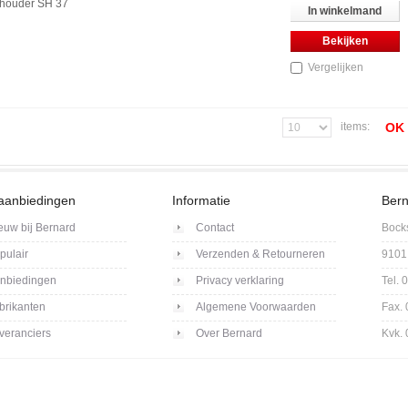
houder SH 37
In winkelmand
Bekijken
Vergelijken
items:
OK
aanbiedingen
Informatie
Bern
euw bij Bernard
Contact
Bock
pulair
Verzenden & Retourneren
9101
nbiedingen
Privacy verklaring
Tel.
brikanten
Algemene Voorwaarden
Fax.
veranciers
Over Bernard
Kvk.