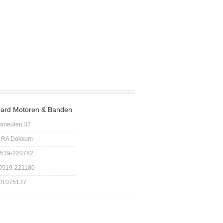
ard Motoren & Banden
smeulen 37
 RA Dokkum
 0519-220782
 0519-221180
 01075137