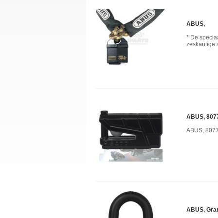
ABUS,
* De specia
zeskantige 
ABUS, 8077
ABUS, 8077
ABUS, Gran