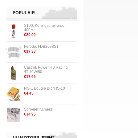
POPULAIR
S100, Kettingspray groot
400ML
€20,00
Ferodo, FDB2098ST
€37,33
Castrol, Power RS Racing
4T 10W/50
€17,65
NGK, Bougie BR7HS-10
€4,45
Sproeier ruimers
€34,95
NU MOTORRIJDEN?