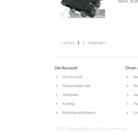
ABUS, SLot
« vorige
1
2
volgende »
Uw Account
Onze 
Uw Account
Ni
Persoonlijke info
Po
Adressen
Aa
Korting
Fa
Bestelgeschiedenis
Le
©2011
Bernard Motoren
. All rights reserved