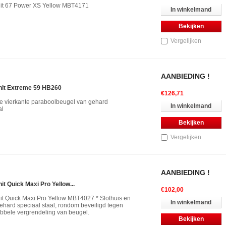
it 67 Power XS Yellow MBT4171
In winkelmand
Bekijken
Vergelijken
AANBIEDING !
it Extreme 59 HB260
€126,71
e vierkante paraboolbeugel van gehard
In winkelmand
al
Bekijken
Vergelijken
AANBIEDING !
t Quick Maxi Pro Yellow...
€102,00
t Quick Maxi Pro Yellow MBT4027 * Slothuis en
In winkelmand
gehard speciaal staal, rondom beveiligd tegen
ubbele vergrendeling van beugel.
Bekijken