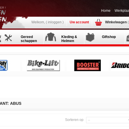
Home
Werkplaa
Welkom, (
inloggen
)
Uw account
Winkelwagen
/
Gereed
Kleding &
Giftshop
s
schappen
Helmen
ANT: ABUS
Sorteren op