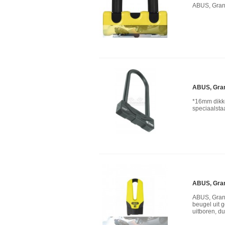
ABUS, Gran
ABUS, Gran
*16mm dikk
speciaalsta
ABUS, Grani
ABUS, Grani
beugel uit 
uitboren, d