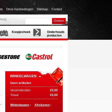
ts
Onze Aanbiedingen
Sitemap
Contact
(leeg)
Zoeken
Koopjeshoek
Onderhouds
producten
WINKELWAGEN
Geen artikelen
Verzendkosten
€0,00
Totaal
€0,00
Winkelwagen
›
Afrekenen
›