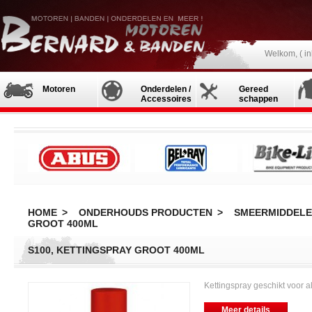
Welkom, (
i
Motoren
Onderdelen /
Gereed
Accessoires
schappen
HOME
>
ONDERHOUDS PRODUCTEN
>
SMEERMIDDEL
GROOT 400ML
S100, KETTINGSPRAY GROOT 400ML
Kettingspray geschikt voor al
Meer details