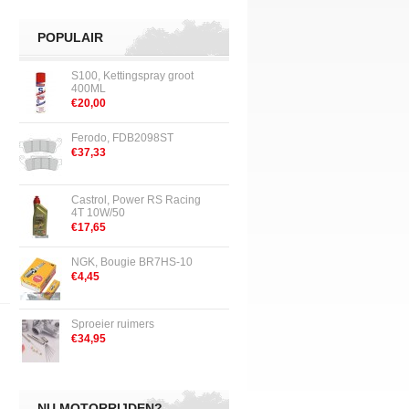
POPULAIR
S100, Kettingspray groot
400ML
€20,00
Ferodo, FDB2098ST
€37,33
Castrol, Power RS Racing
4T 10W/50
€17,65
NGK, Bougie BR7HS-10
€4,45
Sproeier ruimers
€34,95
NU MOTORRIJDEN?