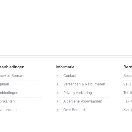
aanbiedingen
Informatie
Bern
euw bij Bernard
Contact
Bock
pulair
Verzenden & Retourneren
9101
nbiedingen
Privacy verklaring
Tel.
brikanten
Algemene Voorwaarden
Fax.
veranciers
Over Bernard
Kvk.