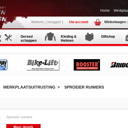
Home
Werkplaa
Welkom, (
inloggen
)
Uw account
Winkelwagen
/
Gereed
Kleding &
Giftshop
s
schappen
Helmen
WERKPLAATSUITRUSTING
>
SPROEIER RUIMERS
Sproeier ruimers
Meer details