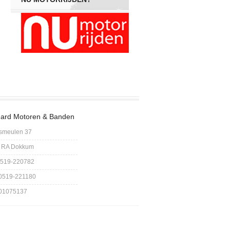
ard Motoren & Banden
smeulen 37
 RA Dokkum
 0519-220782
 0519-221180
 01075137