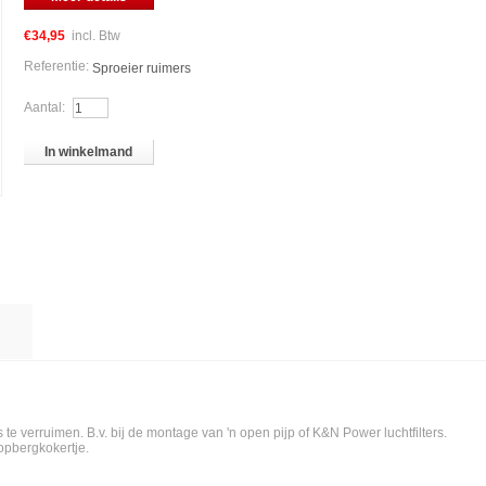
€34,95
incl. Btw
Referentie:
Sproeier ruimers
Aantal:
In winkelmand
te verruimen. B.v. bij de montage van 'n open pijp of K&N Power luchtfilters.
opbergkokertje.