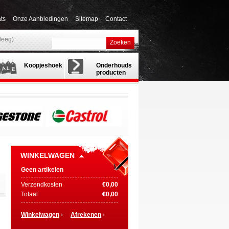
ts
Onze Aanbiedingen
Sitemap
Contact
(leeg)
Zoeken
Koopjeshoek
Onderhouds
producten
WINKELWAGEN
Geen artikelen
Verzendkosten
€0,00
Totaal
€0,00
Winkelwagen
›
Afrekenen
›