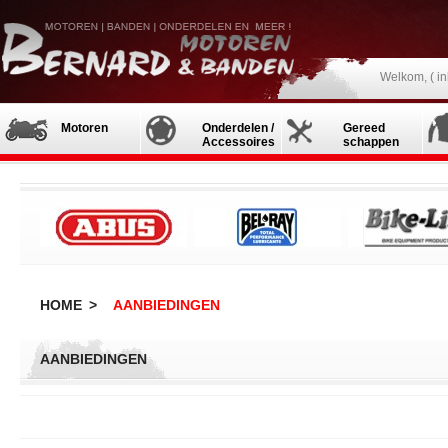
Welkom, (
i
Motoren
Onderdelen /
Gereed
Accessoires
schappen
HOME
>
AANBIEDINGEN
AANBIEDINGEN