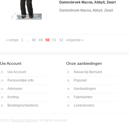
Damesbroek Macna, Abby/L Zwart
Damesbroek Macna, Abby/L Zwart
« vorige
1
...
48
49
50
51
52
volgende »
Uw Account
Onze aanbiedingen
Uw Account
Nieuw bij Bernard
Persoonlijke info
Populair
Adressen
Aanbiedingen
Korting
Fabrikanten
Bestelgeschiedenis
Leveranciers
©2011
Bernard Motoren
. All rights reserved