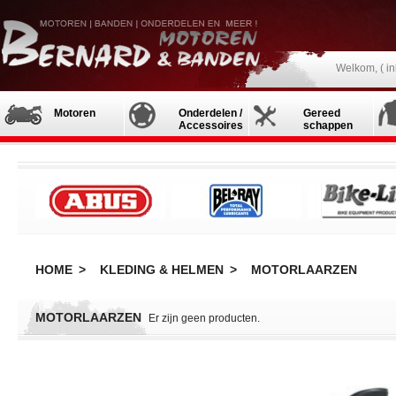
Welkom, (
i
Motoren
Onderdelen /
Gereed
Accessoires
schappen
HOME
>
KLEDING & HELMEN
>
MOTORLAARZEN
MOTORLAARZEN
Er zijn geen producten.