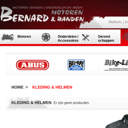
Welkom, (
i
Motoren
Onderdelen /
Gereed
Accessoires
schappen
HOME
>
KLEDING & HELMEN
KLEDING & HELMEN
Er zijn geen producten.