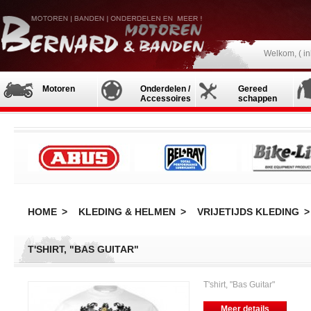
Welkom, (
i
Motoren
Onderdelen /
Gereed
Accessoires
schappen
HOME
>
KLEDING & HELMEN
>
VRIJETIJDS KLEDING
>
T'SHIRT, "BAS GUITAR"
T'shirt, "Bas Guitar"
Meer details