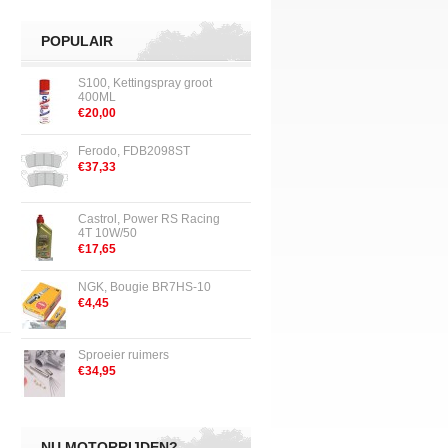
POPULAIR
S100, Kettingspray groot
400ML
€20,00
Ferodo, FDB2098ST
€37,33
Castrol, Power RS Racing
4T 10W/50
€17,65
NGK, Bougie BR7HS-10
€4,45
Sproeier ruimers
€34,95
NU MOTORRIJDEN?