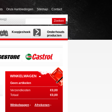
ts
Onze Aanbiedingen
Sitemap
Contact
(leeg)
Zoeken
Koopjeshoek
Onderhouds
producten
WINKELWAGEN
Geen artikelen
Verzendkosten
€0,00
Totaal
€0,00
Winkelwagen
›
Afrekenen
›