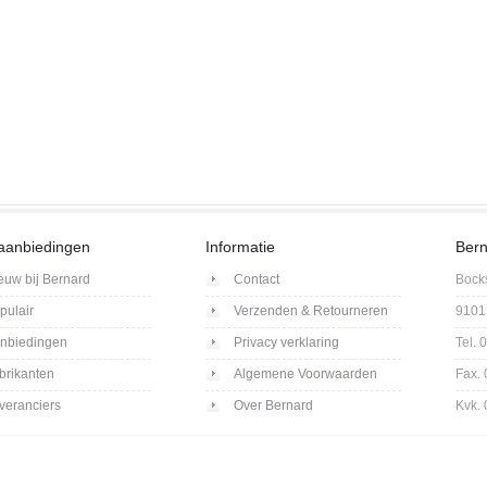
aanbiedingen
Informatie
Bern
euw bij Bernard
Contact
Bock
pulair
Verzenden & Retourneren
9101
nbiedingen
Privacy verklaring
Tel.
brikanten
Algemene Voorwaarden
Fax.
veranciers
Over Bernard
Kvk.