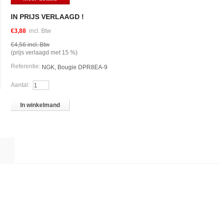
IN PRIJS VERLAAGD !
€3,88
incl. Btw
€4,56
incl. Btw
(prijs verlaagd met
15
%)
Referentie:
NGK, Bougie DPR8EA-9
Aantal:
In winkelmand