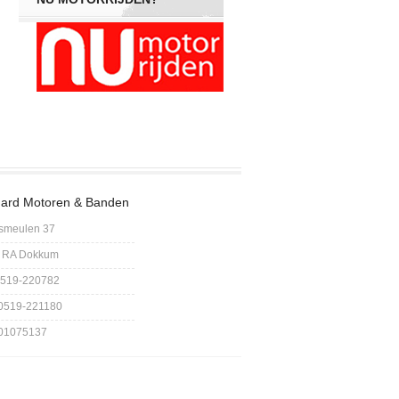
ard Motoren & Banden
smeulen 37
 RA Dokkum
 0519-220782
 0519-221180
 01075137