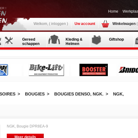
Home
Werkplaa
Welkom, (
inloggen
)
Uw account
Winkelwagen
/
Gereed
Kleding &
Giftshop
s
schappen
Helmen
SOIRES
>
BOUGIES
>
BOUGIES DENSO, NGK.
>
NGK,
NGK, Bougie DPR8EA-9
Meer details