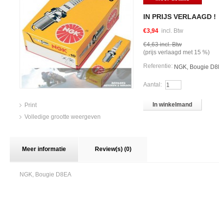
IN PRIJS VERLAAGD !
€3,94
incl. Btw
€4,63
incl. Btw
(prijs verlaagd met
15
%)
Referentie:
NGK, Bougie D
Aantal:
In winkelmand
Print
Volledige grootte weergeven
Meer informatie
Review(s) (0)
NGK, Bougie D8EA