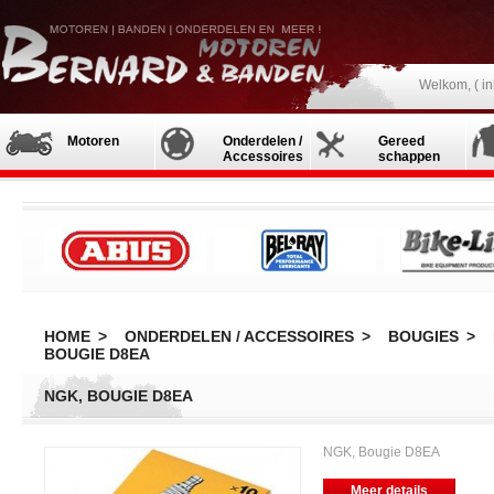
Welkom, (
i
Motoren
Onderdelen /
Gereed
Accessoires
schappen
HOME
>
ONDERDELEN / ACCESSOIRES
>
BOUGIES
>
BOUGIE D8EA
NGK, BOUGIE D8EA
NGK, Bougie D8EA
Meer details