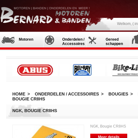
Welkom, (
i
Motoren
Onderdelen /
Gereed
Accessoires
schappen
HOME
>
ONDERDELEN / ACCESSOIRES
>
BOUGIES
>
BOUGIE CR8HS
NGK, BOUGIE CR8HS
NGK, Bougie CR8HS
Meer details