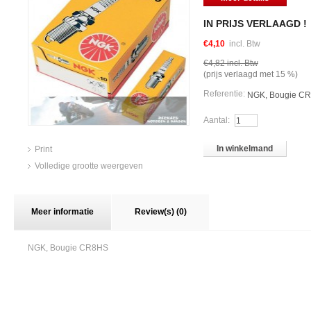
IN PRIJS VERLAAGD !
€4,10
incl. Btw
€4,82
incl. Btw
(prijs verlaagd met
15
%)
Referentie:
NGK, Bougie C
Aantal:
In winkelmand
Print
Volledige grootte weergeven
Meer informatie
Review(s) (0)
NGK, Bougie CR8HS