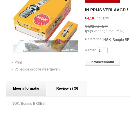
IN PRIJS VERLAAGD !
€4,10
incl. Btw
€4,82
incl. Btw
(prijs verlaagd met
15
%)
Referentie:
NGK, Bougie B
Aantal:
In winkelmand
Print
Volledige grootte weergeven
Meer informatie
Review(s) (0)
NGK, Bougie BR8ES