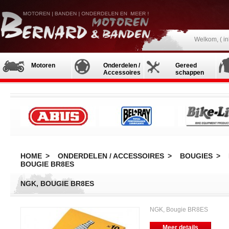
Welkom, (
i
Motoren
Onderdelen /
Gereed
Accessoires
schappen
HOME
>
ONDERDELEN / ACCESSOIRES
>
BOUGIES
>
BOUGIE BR8ES
NGK, BOUGIE BR8ES
NGK, Bougie BR8ES
Meer details