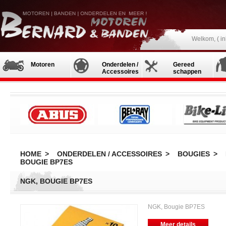
Welkom, (
i
Motoren
Onderdelen /
Gereed
Accessoires
schappen
HOME
>
ONDERDELEN / ACCESSOIRES
>
BOUGIES
>
BOUGIE BP7ES
NGK, BOUGIE BP7ES
NGK, Bougie BP7ES
Meer details