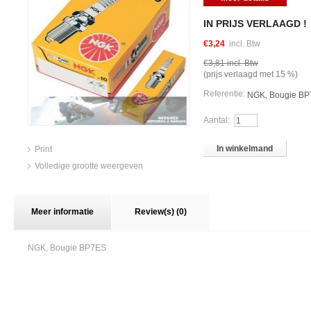
IN PRIJS VERLAAGD !
€3,24
incl. Btw
€3,81
incl. Btw
(prijs verlaagd met
15
%)
Referentie:
NGK, Bougie B
Aantal:
In winkelmand
Print
Volledige grootte weergeven
Meer informatie
Review(s) (0)
NGK, Bougie BP7ES