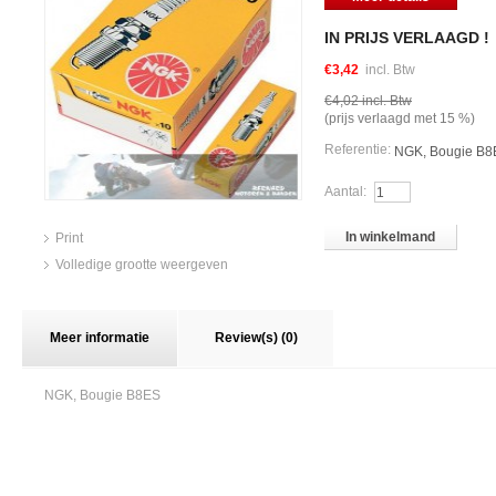
IN PRIJS VERLAAGD !
€3,42
incl. Btw
€4,02
incl. Btw
(prijs verlaagd met
15
%)
Referentie:
NGK, Bougie B8
Aantal:
In winkelmand
Print
Volledige grootte weergeven
Meer informatie
Review(s) (0)
NGK, Bougie B8ES