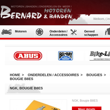
Welkom, (
i
Motoren
Onderdelen /
Gereed
Accessoires
schappen
HOME
>
ONDERDELEN / ACCESSOIRES
>
BOUGIES
>
BOUGIE B8ES
NGK, BOUGIE B8ES
NGK, Bougie B8ES
Meer details