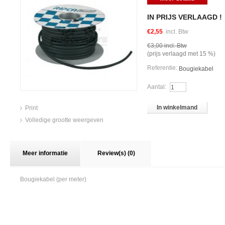
IN PRIJS VERLAAGD !
€2,55
incl. Btw
€3,00
incl. Btw
(prijs verlaagd met
15
%)
Referentie:
Bougiekabel
Aantal:
In winkelmand
Print
Volledige grootte weergeven
Meer informatie
Review(s) (0)
Bougiekabel (per meter)