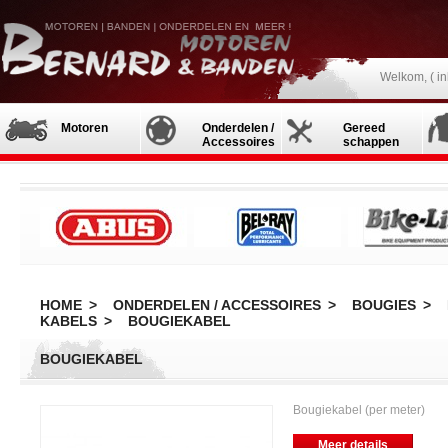
Welkom, (
i
Motoren
Onderdelen /
Gereed
Accessoires
schappen
HOME
>
ONDERDELEN / ACCESSOIRES
>
BOUGIES
>
KABELS
>
BOUGIEKABEL
BOUGIEKABEL
Bougiekabel (per meter)
Meer details